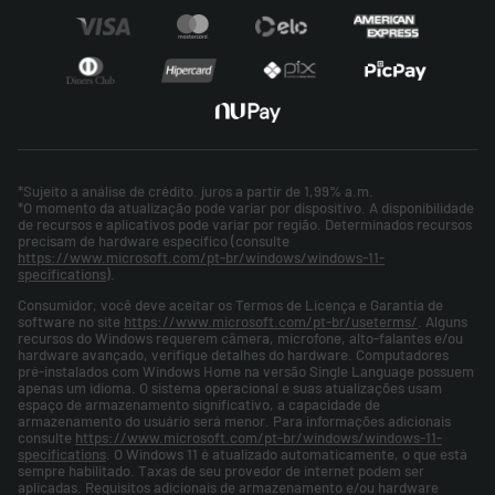
*Sujeito a análise de crédito. juros a partir de 1,99% a.m.
*O momento da atualização pode variar por dispositivo. A disponibilidade
de recursos e aplicativos pode variar por região. Determinados recursos
precisam de hardware específico (consulte
https://www.microsoft.com/pt-br/windows/windows-11-
specifications
).
Consumidor, você deve aceitar os Termos de Licença e Garantia de
software no site
https://www.microsoft.com/pt-br/useterms/
. Alguns
recursos do Windows requerem câmera, microfone, alto-falantes e/ou
hardware avançado, verifique detalhes do hardware. Computadores
pré-instalados com Windows Home na versão Single Language possuem
apenas um idioma. O sistema operacional e suas atualizações usam
espaço de armazenamento significativo, a capacidade de
armazenamento do usuário será menor. Para informações adicionais
consulte
https://www.microsoft.com/pt-br/windows/windows-11-
specifications
. O Windows 11 é atualizado automaticamente, o que está
sempre habilitado. Taxas de seu provedor de internet podem ser
aplicadas. Requisitos adicionais de armazenamento e/ou hardware