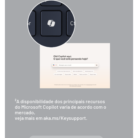
²A disponibilidade dos principais recursos
do Microsoft Copilot varia de acordo com o
mercado,
veja mais em aka.ms/Keysupport.