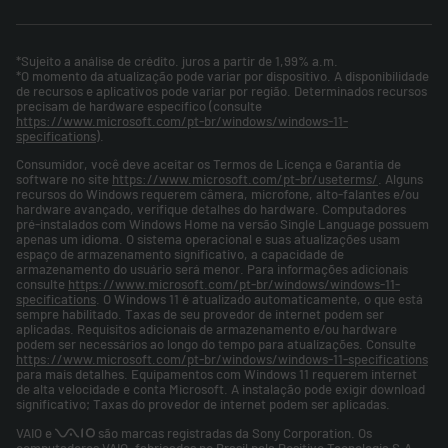
*Sujeito a análise de crédito. juros a partir de 1,99% a.m.
*O momento da atualização pode variar por dispositivo. A disponibilidade
de recursos e aplicativos pode variar por região. Determinados recursos
precisam de hardware específico (consulte
https://www.microsoft.com/pt-br/windows/windows-11-
specifications
).
Consumidor, você deve aceitar os Termos de Licença e Garantia de
software no site
https://www.microsoft.com/pt-br/useterms/
. Alguns
recursos do Windows requerem câmera, microfone, alto-falantes e/ou
hardware avançado, verifique detalhes do hardware. Computadores
pré-instalados com Windows Home na versão Single Language possuem
apenas um idioma. O sistema operacional e suas atualizações usam
espaço de armazenamento significativo, a capacidade de
armazenamento do usuário será menor. Para informações adicionais
consulte
https://www.microsoft.com/pt-br/windows/windows-11-
specifications
. O Windows 11 é atualizado automaticamente, o que está
sempre habilitado. Taxas de seu provedor de internet podem ser
aplicadas. Requisitos adicionais de armazenamento e/ou hardware
podem ser necessários ao longo do tempo para atualizações. Consulte
https://www.microsoft.com/pt-br/windows/windows-11-specifications
para mais detalhes. Equipamentos com Windows 11 requerem internet
de alta velocidade e conta Microsoft. A instalação pode exigir download
significativo; Taxas do provedor de internet podem ser aplicadas.
VAIO e
são marcas registradas da Sony Corporation. Os
computadores VAIO, fabricados no Brasil pela Positivo Tecnologia S.A.,