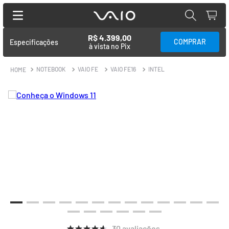
R$ 4.399,00
Especificações
à vista no Pix
NOTEBOOK
VAIO FE
VAIO FE16
INTEL
30
avaliações