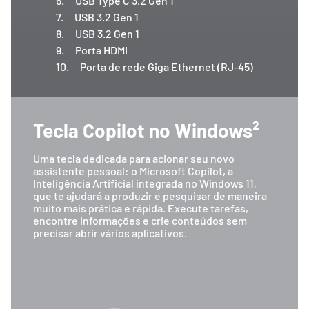
6.
USB Type C 3.2 Gen 1
7.
USB 3.2 Gen 1
8.
USB 3.2 Gen 1
9.
Porta HDMI
10.
Porta de rede Giga Ethernet (RJ-45)
Tecla Copilot no Windows²
Uma tecla dedicada para acionar seu novo
assistente pessoal: o Microsoft Copilot, a
Inteligência Artificial integrada no Windows 11,
que te ajudará a produzir e pesquisar de maneira
muito mais prática e rápida. Execute tarefas,
encontre informações e crie conteúdos sem
precisar abrir vários aplicativos.