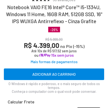
Notebook VAIO FE16 Intel® Core™ i5-1334U,
Windows 11 Home, 16GB RAM, 512GB SSD, 16"
IPS WUXGA Antirreflexo - Cinza Grafite
-
26
%
R$
5
.
999
,
00
R$ 4.399,00
no Pix (-
15
%)
Até
10
x de
R$
517
,
52
sem juros
ou
15x sem juros
Mais formas de pagamentos
ADICIONAR AO CARRINHO
O Windows é rápido e poderoso, e o mais seguro de todos os
tempos.
Conheça o computador com o qual você pode conversar.