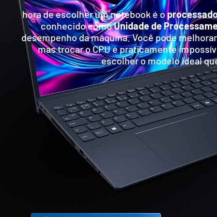
hora de escolher um notebook é o
processado
conhecido como
Unidade de Processame
desempenho da máquina. Você pode melhorar
mas trocar o CPU é praticamente impossível
escolher o modelo ideal qu