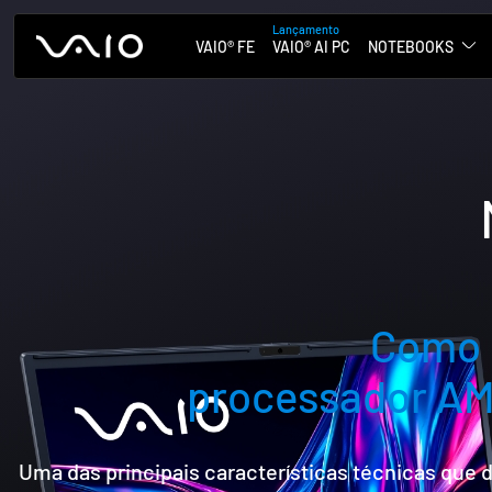
VAIO® FE
VAIO® AI PC
NOTEBOOKS
Como 
processador AM
Uma das principais características técnicas que