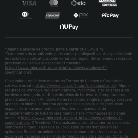
*Sujeito a análise de crédito. juros a partir de 1,99% a.m.
*O momento da atualização pode variar por dispositivo. A disponibilidade
de recursos e aplicativos pode variar por região. Determinados recursos
precisam de hardware específico (consulte
https://www.microsoft.com/pt-br/windows/windows-11-
specifications
).
Consumidor, você deve aceitar os Termos de Licença e Garantia de
software no site
https://www.microsoft.com/pt-br/useterms/
. Alguns
recursos do Windows requerem câmera, microfone, alto-falantes e/ou
hardware avançado, verifique detalhes do hardware. Computadores
pré-instalados com Windows Home na versão Single Language possuem
apenas um idioma. O sistema operacional e suas atualizações usam
espaço de armazenamento significativo, a capacidade de
armazenamento do usuário será menor. Para informações adicionais
consulte
https://www.microsoft.com/pt-br/windows/windows-11-
specifications
. O Windows 11 é atualizado automaticamente, o que está
sempre habilitado. Taxas de seu provedor de internet podem ser
aplicadas. Requisitos adicionais de armazenamento e/ou hardware
podem ser necessários ao longo do tempo para atualizações. Consulte