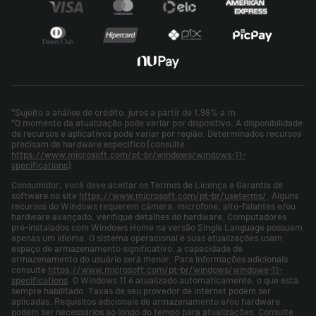
*Sujeito a análise de crédito. juros a partir de 1,99% a.m.
*O momento da atualização pode variar por dispositivo. A disponibilidade
de recursos e aplicativos pode variar por região. Determinados recursos
precisam de hardware específico (consulte
https://www.microsoft.com/pt-br/windows/windows-11-
specifications
).
Consumidor, você deve aceitar os Termos de Licença e Garantia de
software no site
https://www.microsoft.com/pt-br/useterms/
. Alguns
recursos do Windows requerem câmera, microfone, alto-falantes e/ou
hardware avançado, verifique detalhes do hardware. Computadores
pré-instalados com Windows Home na versão Single Language possuem
apenas um idioma. O sistema operacional e suas atualizações usam
espaço de armazenamento significativo, a capacidade de
armazenamento do usuário será menor. Para informações adicionais
consulte
https://www.microsoft.com/pt-br/windows/windows-11-
specifications
. O Windows 11 é atualizado automaticamente, o que está
sempre habilitado. Taxas de seu provedor de internet podem ser
aplicadas. Requisitos adicionais de armazenamento e/ou hardware
podem ser necessários ao longo do tempo para atualizações. Consulte