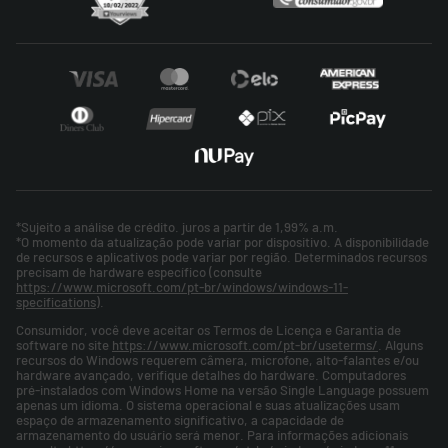
*Sujeito a análise de crédito. juros a partir de 1,99% a.m.
*O momento da atualização pode variar por dispositivo. A disponibilidade
de recursos e aplicativos pode variar por região. Determinados recursos
precisam de hardware específico (consulte
https://www.microsoft.com/pt-br/windows/windows-11-
specifications
).
Consumidor, você deve aceitar os Termos de Licença e Garantia de
software no site
https://www.microsoft.com/pt-br/useterms/
. Alguns
recursos do Windows requerem câmera, microfone, alto-falantes e/ou
hardware avançado, verifique detalhes do hardware. Computadores
pré-instalados com Windows Home na versão Single Language possuem
apenas um idioma. O sistema operacional e suas atualizações usam
espaço de armazenamento significativo, a capacidade de
armazenamento do usuário será menor. Para informações adicionais