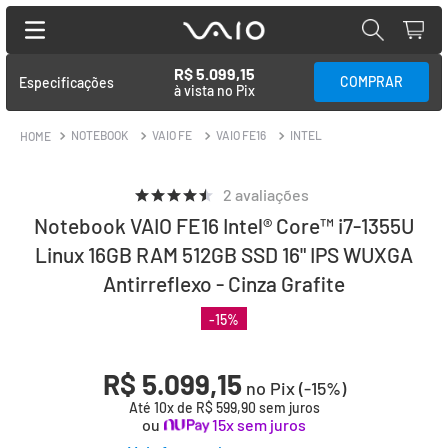
R$ 5.099,15
Especificações
à vista no Pix
NOTEBOOK
VAIO FE
VAIO FE16
INTEL
2
avaliações
Notebook VAIO FE16 Intel® Core™ i7-1355U
Linux 16GB RAM 512GB SSD 16" IPS WUXGA
Antirreflexo - Cinza Grafite
-
15
%
R$ 5.099,15
no Pix (-
15
%)
Até
10
x de
R$
599
,
90
sem juros
ou
15x sem juros