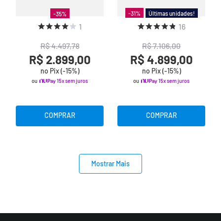
Últimas unidades!
-
31
%
-
35
%
1
16
R$
4
.
497
,
78
R$
7
.
106
,
00
R$ 2.899,00
R$ 4.899,00
no Pix (-
15
%)
no Pix (-
15
%)
ou
15x sem juros
ou
15x sem juros
COMPRAR
COMPRAR
Mostrar Mais