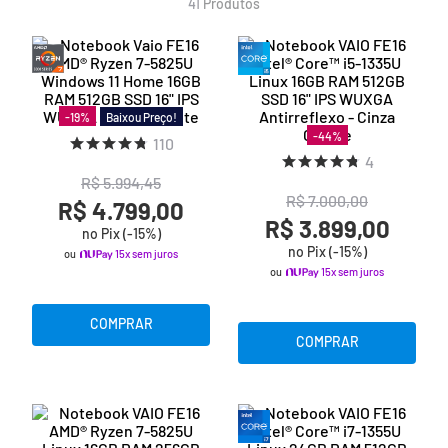
41
Produtos
Baixou Preço!
-
19
%
-
44
%
110
4
R$
5
.
994
,
45
R$
7
.
000
,
00
R$ 4.799,00
R$ 3.899,00
no Pix (-
15
%)
no Pix (-
15
%)
ou
15x sem juros
ou
15x sem juros
COMPRAR
COMPRAR