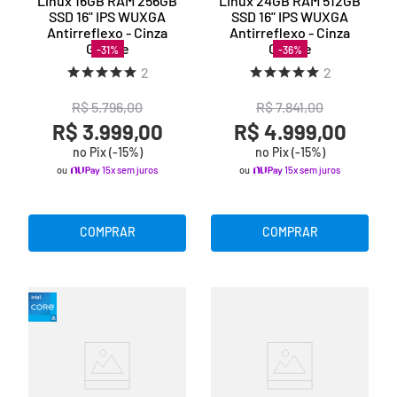
-
31
%
-
36
%
2
2
R$
5
.
796
,
00
R$
7
.
841
,
00
R$ 3.999,00
R$ 4.999,00
no Pix (-
15
%)
no Pix (-
15
%)
ou
15x sem juros
ou
15x sem juros
COMPRAR
COMPRAR