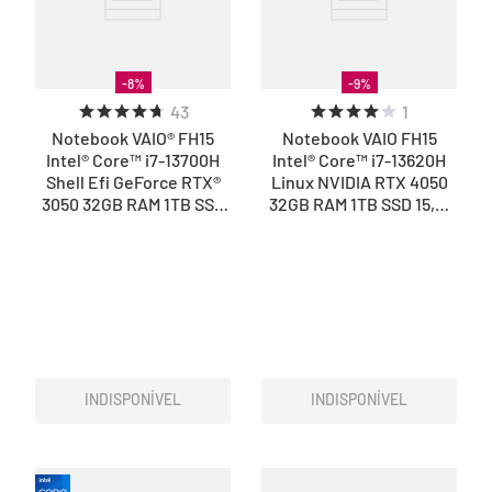
-
8
%
-
9
%
43
1
Notebook VAIO® FH15
Notebook VAIO FH15
Intel® Core™ i7-13700H
Intel® Core™ i7-13620H
Shell Efi GeForce RTX®
Linux NVIDIA RTX 4050
3050 32GB RAM 1TB SSD
32GB RAM 1TB SSD 15,6”
Full HD - Cinza Escuro
Full HD WVA Wi-Fi 6 –
Cinza Escuro
INDISPONÍVEL
INDISPONÍVEL