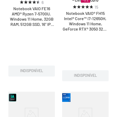
-
11
%
6
15
Notebook VAIO FE16
Notebook VAIO® FH15
AMD® Ryzen 7-5700U,
Intel® Core™ i7-12650H,
Windows 11 Home, 32GB
Windows 11 Home,
RAM, 512GB SSD, 16" IPS
GeForce RTX® 3050 32GB
WUXGA - Cinza Grafite
RAM, 1TB SSD 15.6"FullHD
- Cinza Escuro
INDISPONÍVEL
INDISPONÍVEL