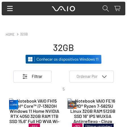
32GB
32GB
Filtrar
Ordenar Por
5
Últimas unidades!
-
15
%
-
32
%