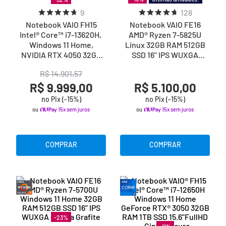
9
128
Notebook VAIO FH15
Notebook VAIO FE16
Intel® Core™ i7-13620H,
AMD® Ryzen 7-5825U
Windows 11 Home,
Linux 32GB RAM 512GB
NVIDIA RTX 4050 32GB
SSD 16" IPS WUXGA
RAM, 1TB SSD 15,6” Full
Antirreflexo - Cinza
R$
14
.
901
,
57
HD WVA Wi-Fi 6
Grafite
R$ 9.999,00
R$ 5.100,00
no Pix (-
15
%)
no Pix (-
15
%)
ou
15x sem juros
ou
15x sem juros
COMPRAR
COMPRAR
-
23
%