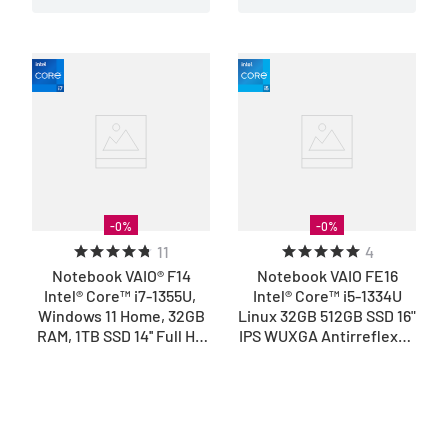
-
0
%
-
0
%
11
4
Notebook VAIO® F14
Notebook VAIO FE16
Intel® Core™ i7-1355U,
Intel® Core™ i5-1334U
Windows 11 Home, 32GB
Linux 32GB 512GB SSD 16"
RAM, 1TB SSD 14'' Full HD
IPS WUXGA Antirreflexo -
IPS – Branco
Cinza Grafite