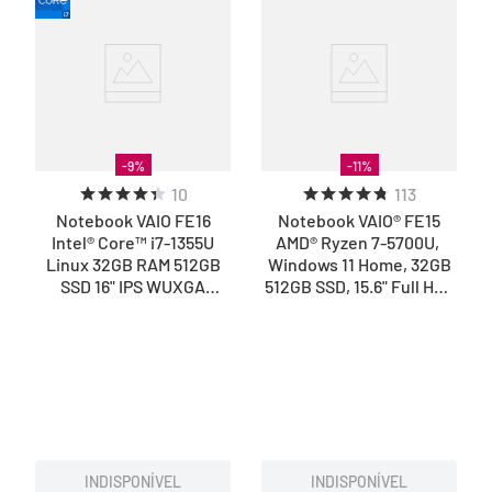
-
9
%
-
11
%
10
113
Notebook VAIO FE16
Notebook VAIO® FE15
Intel® Core™ i7-1355U
AMD® Ryzen 7-5700U,
Linux 32GB RAM 512GB
Windows 11 Home, 32GB
SSD 16" IPS WUXGA
512GB SSD, 15.6" Full HD -
Antirreflexo - Cinza
Prata Titânio
Grafite
INDISPONÍVEL
INDISPONÍVEL