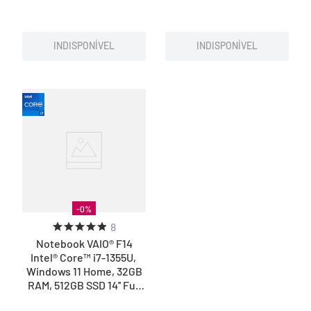
INDISPONÍVEL
INDISPONÍVEL
-
0
%
8
Notebook VAIO® F14
Intel® Core™ i7-1355U,
Windows 11 Home, 32GB
RAM, 512GB SSD 14'' Full
HD IPS – Branco