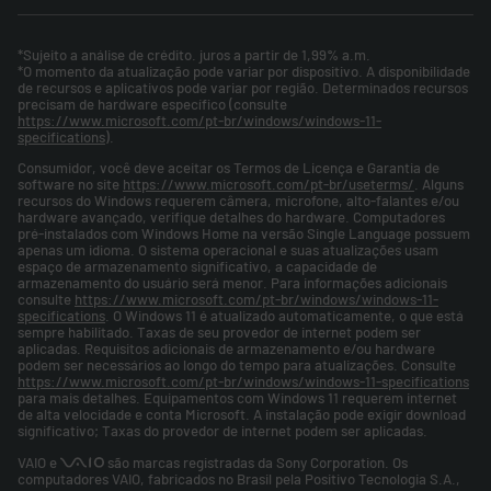
*Sujeito a análise de crédito. juros a partir de 1,99% a.m.
*O momento da atualização pode variar por dispositivo. A disponibilidade
de recursos e aplicativos pode variar por região. Determinados recursos
precisam de hardware específico (consulte
https://www.microsoft.com/pt-br/windows/windows-11-
specifications
).
Consumidor, você deve aceitar os Termos de Licença e Garantia de
software no site
https://www.microsoft.com/pt-br/useterms/
. Alguns
recursos do Windows requerem câmera, microfone, alto-falantes e/ou
hardware avançado, verifique detalhes do hardware. Computadores
pré-instalados com Windows Home na versão Single Language possuem
apenas um idioma. O sistema operacional e suas atualizações usam
espaço de armazenamento significativo, a capacidade de
armazenamento do usuário será menor. Para informações adicionais
consulte
https://www.microsoft.com/pt-br/windows/windows-11-
specifications
. O Windows 11 é atualizado automaticamente, o que está
sempre habilitado. Taxas de seu provedor de internet podem ser
aplicadas. Requisitos adicionais de armazenamento e/ou hardware
podem ser necessários ao longo do tempo para atualizações. Consulte
https://www.microsoft.com/pt-br/windows/windows-11-specifications
para mais detalhes. Equipamentos com Windows 11 requerem internet
de alta velocidade e conta Microsoft. A instalação pode exigir download
significativo; Taxas do provedor de internet podem ser aplicadas.
VAIO e
são marcas registradas da Sony Corporation. Os
computadores VAIO, fabricados no Brasil pela Positivo Tecnologia S.A.,