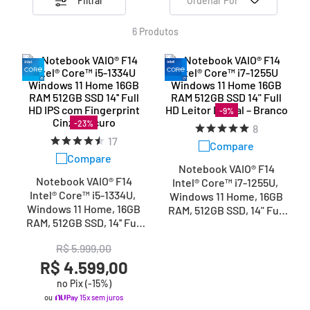
Filtrar
Ordenar Por
6
Produtos
-
9
%
-
23
%
8
17
Compare
Compare
Notebook VAIO® F14
Notebook VAIO® F14
Intel® Core™ i7-1255U,
Intel® Core™ i5-1334U,
Windows 11 Home, 16GB
Windows 11 Home, 16GB
RAM, 512GB SSD, 14" Full
RAM, 512GB SSD, 14'' Full
HD Leitor Digital – Branco
HD IPS com Fingerprint
R$
5
.
999
,
00
Cinza Escuro
R$ 4.599,00
no Pix (-
15
%)
ou
15x sem juros