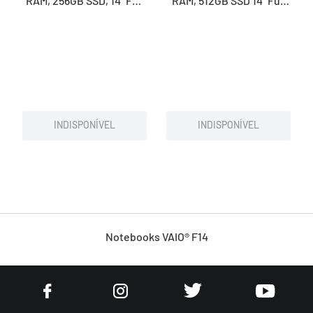
RAM, 256GB SSD, 14'' Full
RAM, 512GB SSD 14'' Full
HD IPS – Branco
HD IPS – Branco
INDISPONÍVEL
INDISPONÍVEL
Notebooks VAIO® F14