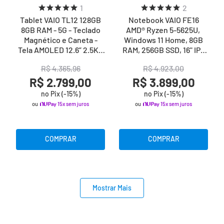
1
2
Tablet VAIO TL12 128GB
Notebook VAIO FE16
8GB RAM - 5G - Teclado
AMD® Ryzen 5-5625U,
Magnético e Caneta -
Windows 11 Home, 8GB
Tela AMOLED 12.6” 2.5K -
RAM, 256GB SSD, 16" IPS
Preto
WUXGA Antirreflexo -
R$
4
.
365
,
96
R$
4
.
923
,
00
Cinza Grafite
R$ 2.799,00
R$ 3.899,00
no Pix (-
15
%)
no Pix (-
15
%)
ou
15x sem juros
ou
15x sem juros
COMPRAR
COMPRAR
Mostrar Mais