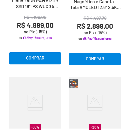
Linux 24GB RAM 512GB
Magnético e Caneta -
SSD 16" IPS WUXGA
Tela AMOLED 12.6” 2.5K -
Antirreflexo - Cinza
Preto
R$
7
.
106
,
00
Grafite
R$
4
.
497
,
78
R$ 4.899,00
R$ 2.899,00
no Pix (-
15
%)
no Pix (-
15
%)
ou
15x sem juros
ou
15x sem juros
COMPRAR
COMPRAR
-
35
%
-
20
%