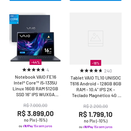
-
44
%
-
18
%
4
240
Notebook VAIO FE16
Tablet VAIO TL10 UNISOC
Intel® Core™ i5-1335U
T616 Android - 128GB 8GB
Linux 16GB RAM 512GB
RAM - 10.4" IPS 2K -
SSD 16" IPS WUXGA
Teclado Magnético 4G -
Antirreflexo - Cinza
Preto
R$
7
.
000
,
00
Grafite
R$
2
.
200
,
00
R$ 3.899,00
R$ 1.799,10
no Pix (-
15
%)
no Pix (-
10
%)
ou
15x sem juros
ou
15x sem juros