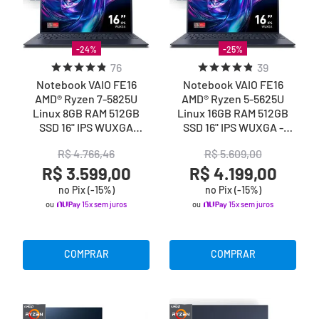
-
24
%
-
25
%
76
39
Notebook VAIO FE16
Notebook VAIO FE16
AMD® Ryzen 7-5825U
AMD® Ryzen 5-5625U
Linux 8GB RAM 512GB
Linux 16GB RAM 512GB
SSD 16" IPS WUXGA
SSD 16" IPS WUXGA -
Antirreflexo - Cinza
Cinza Grafite
R$
4
.
766
,
46
R$
5
.
609
,
00
Grafite
R$ 3.599,00
R$ 4.199,00
no Pix (-
15
%)
no Pix (-
15
%)
ou
15x sem juros
ou
15x sem juros
COMPRAR
COMPRAR