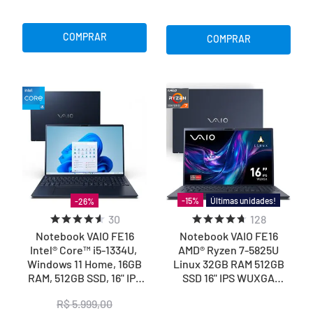
COMPRAR
COMPRAR
Últimas unidades!
-
15
%
-
26
%
30
128
Notebook VAIO FE16
Notebook VAIO FE16
Intel® Core™ i5-1334U,
AMD® Ryzen 7-5825U
Windows 11 Home, 16GB
Linux 32GB RAM 512GB
RAM, 512GB SSD, 16" IPS
SSD 16" IPS WUXGA
WUXGA Antirreflexo -
Antirreflexo - Cinza
R$
5
.
999
,
00
Cinza Grafite
Grafite