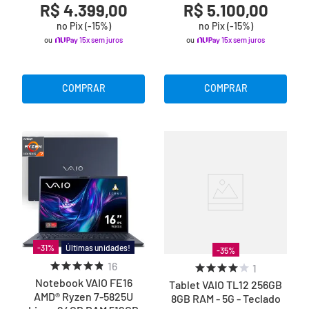
R$ 4.399,00
R$ 5.100,00
no Pix (-
15
%)
no Pix (-
15
%)
ou
15x sem juros
ou
15x sem juros
COMPRAR
COMPRAR
Últimas unidades!
-
31
%
-
35
%
16
1
Notebook VAIO FE16
Tablet VAIO TL12 256GB
AMD® Ryzen 7-5825U
8GB RAM - 5G - Teclado