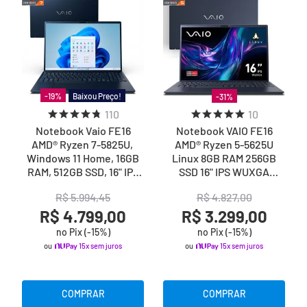
Baixou Preço!
-
19
%
-
31
%
110
10
Notebook Vaio FE16
Notebook VAIO FE16
AMD® Ryzen 7-5825U,
AMD® Ryzen 5-5625U
Windows 11 Home, 16GB
Linux 8GB RAM 256GB
RAM, 512GB SSD, 16" IPS
SSD 16" IPS WUXGA
WUXGA - Cinza Grafite
Antirreflexo - Cinza
R$
5
.
994
,
45
R$
4
.
827
,
00
Grafite
R$ 4.799,00
R$ 3.299,00
no Pix (-
15
%)
no Pix (-
15
%)
ou
15x sem juros
ou
15x sem juros
COMPRAR
COMPRAR